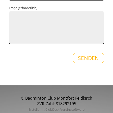
Frage (erforderlich)
© Badminton Club Montfort Feldkirch
ZVR-Zahl: 818292195
Erstellt mit ClubDesk Vereinssoftware