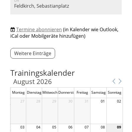
Ort
Feldkirch, Sebastianplatz
Termine abonnieren
(in Kalender wie Outlook,
iCal oder Mobilgeräte hinzufügen)
Weitere Einträge
Trainingskalender
August 2026
Montag
Dienstag
Mittwoch
Donnerst
Freitag
Samstag
Sonntag
27
28
29
ag
30
31
01
02
03
04
05
06
07
08
09