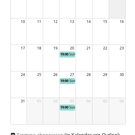
10
11
12
13
14
15
16
17
18
19
20
21
22
23
19:00
Sommertraining, Allgemeines Training
24
25
26
27
28
29
30
19:00
Sommertraining, Allgemeines Training
31
01
02
03
04
05
06
19:00
Sommertraining, Allgemeines Training
Termine abonnieren
(in Kalender wie Outlook,